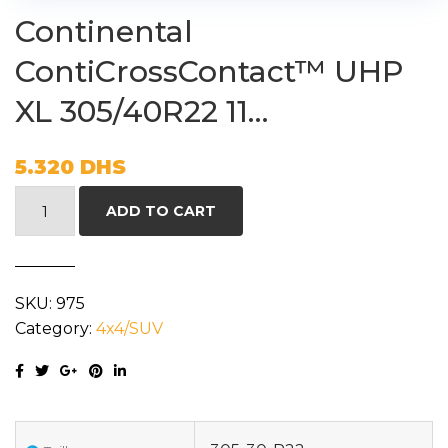
Continental
ContiCrossContact™ UHP
XL 305/40R22 11…
5.320
DHS
Continental
ADD TO CART
ContiCrossContact™
UHP
XL
SKU:
975
305/40R22
Category:
4x4/SUV
11...
quantity