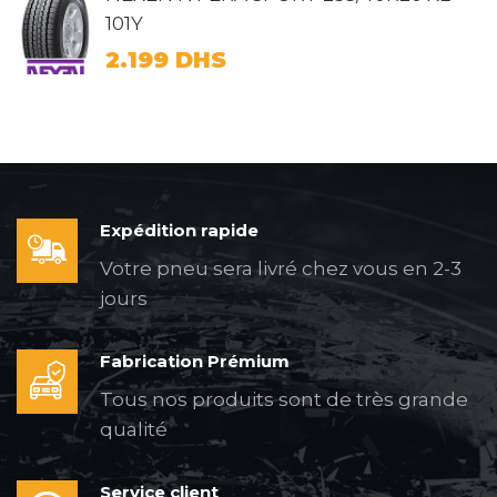
101Y
2.199
DHS
Expédition rapide
Votre pneu sera livré chez vous en 2-3
jours
Fabrication Prémium
Tous nos produits sont de très grande
qualité
Service client