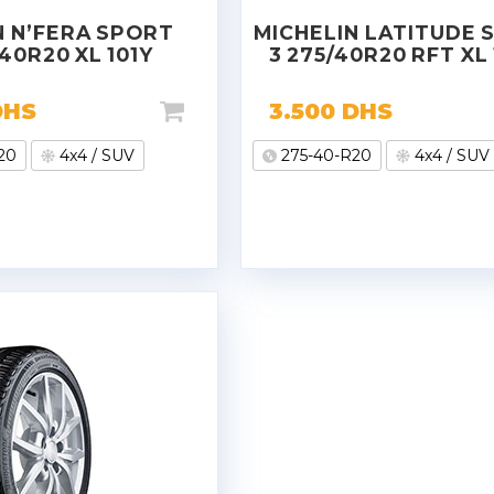
 N’FERA SPORT
MICHELIN LATITUDE 
40R20 XL 101Y
3 275/40R20 RFT XL
DHS
3.500
DHS
20
4x4 / SUV
275-40-R20
4x4 / SUV