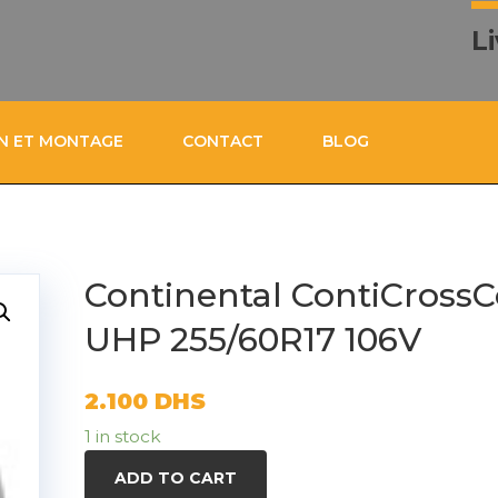
L
ON ET MONTAGE
CONTACT
BLOG
Continental ContiCrossC
UHP 255/60R17 106V
2.100
DHS
1 in stock
ADD TO CART