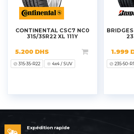
CONTINENTAL CSC7 NC0
BRIDGES
315/35R22 XL 111Y
23
5.200
DHS
1.999
315-35-R22
4x4 / SUV
235-50-R
Expédition rapide