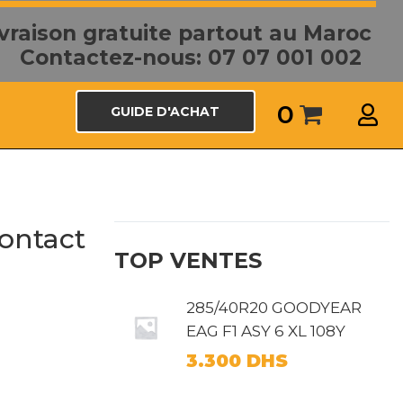
ivraison gratuite partout au Maroc
Contactez-nous: 07 07 001 002
0
GUIDE D'ACHAT
ontact
TOP VENTES
285/40R20 GOODYEAR
EAG F1 ASY 6 XL 108Y
3.300
DHS