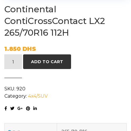
Continental
ContiCrossContact LX2
265/70R16 112H
1.850
DHS
Continental
ADD TO CART
ContiCrossContact
LX2
265/70R16
SKU:
920
112H
Category:
4x4/SUV
quantity