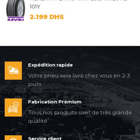
101Y
2.199
DHS
Expédition rapide
Votre pneu sera livré chez vous en 2-3
jours
Fabrication Prémium
Tous nos produits sont de très grande
qualité
Service client