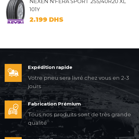
NEXEN N'FERA SPORT 255/40R20 XL
101Y
2.199
DHS
Expédition rapide
Votre pneu sera livré chez vous en 2-3
jours
Fabrication Prémium
Tous nos produits sont de très grande
qualité