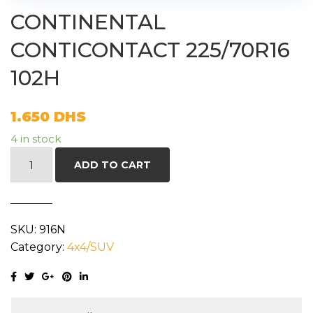
CONTINENTAL
CONTICONTACT 225/70R16
102H
1.650
DHS
4 in stock
CONTINENTAL
ADD TO CART
CONTICONTACT
225/70R16
102H
SKU:
916N
quantity
Category:
4x4/SUV