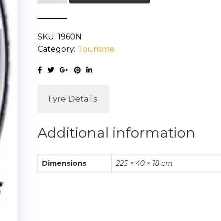
S001
RFT
SKU:
1960N
225/40R18
Category:
Tourisme
92Y
quantity
Tyre Details
Additional information
Dimensions
225 × 40 × 18 cm