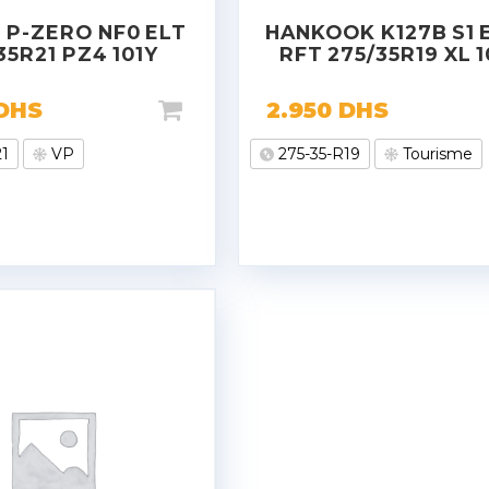
I P-ZERO NF0 ELT
HANKOOK K127B S1 
35R21 PZ4 101Y
RFT 275/35R19 XL 
DHS
2.950
DHS
21
VP
275-35-R19
Tourisme