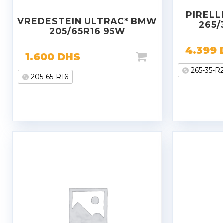
PIRELL
VREDESTEIN ULTRAC* BMW
265/
205/65R16 95W
4.399
1.600
DHS
265-35-R
205-65-R16