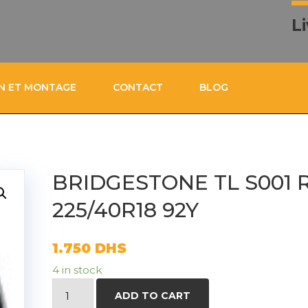
L
ON ET MONTAGE
CONTACT
BLOG
BRIDGESTONE TL S001 
225/40R18 92Y
1.750
DHS
4 in stock
BRIDGESTONE
ADD TO CART
TL