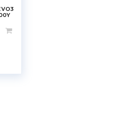
EVO3
100Y