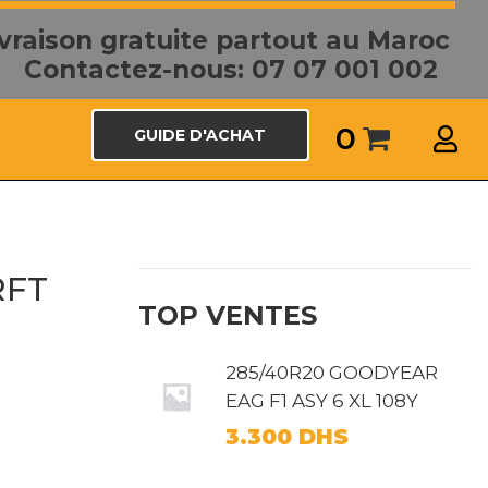
ivraison gratuite partout au Maroc
Contactez-nous: 07 07 001 002
0
GUIDE D'ACHAT
RFT
TOP VENTES
285/40R20 GOODYEAR
EAG F1 ASY 6 XL 108Y
3.300
DHS