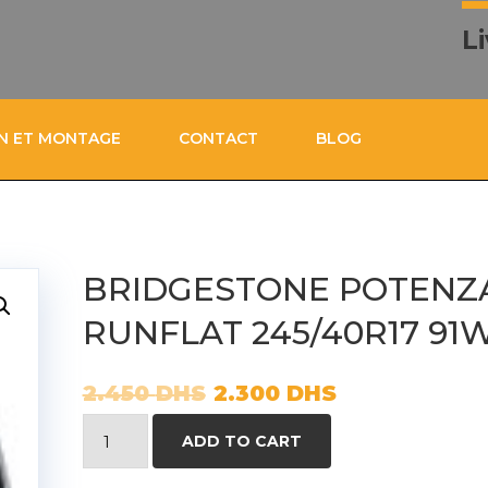
L
ON ET MONTAGE
CONTACT
BLOG
BRIDGESTONE POTENZA
RUNFLAT 245/40R17 91
2.450
DHS
2.300
DHS
BRIDGESTONE
ADD TO CART
POTENZA
S001