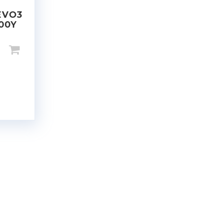
EVO3
100Y