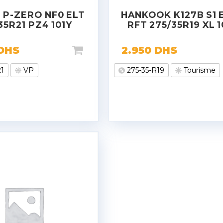
I P-ZERO NF0 ELT
HANKOOK K127B S1 
35R21 PZ4 101Y
RFT 275/35R19 XL 
DHS
2.950
DHS
21
VP
275-35-R19
Tourisme