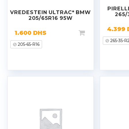
PIRELL
VREDESTEIN ULTRAC* BMW
265/
205/65R16 95W
4.399
1.600
DHS
265-35-R
205-65-R16