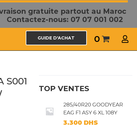
ivraison gratuite partout au Maroc
Contactez-nous: 07 07 001 002
0
GUIDE D'ACHAT
 S001
TOP VENTES
W
285/40R20 GOODYEAR
EAG F1 ASY 6 XL 108Y
3.300
DHS