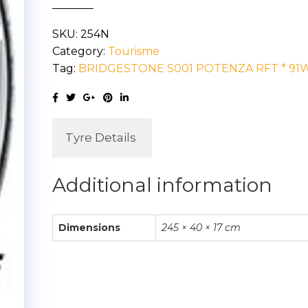
RUNFLAT
SKU:
254N
245/40R17
Category:
Tourisme
91W
Tag:
BRIDGESTONE S001 POTENZA RFT * 91
quantity
Tyre Details
Additional information
Dimensions
245 × 40 × 17 cm