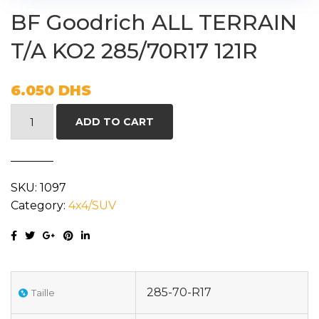
BF Goodrich ALL TERRAIN
T/A KO2 285/70R17 121R
6.050
DHS
BF
ADD TO CART
Goodrich
ALL
TERRAIN
SKU:
1097
T/A
Category:
4x4/SUV
KO2
285/70R17
121R
quantity
285-70-R17
Taille