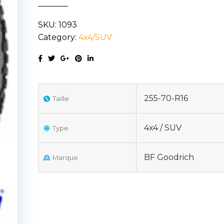
TERRAIN
SKU:
1093
T/A
Category:
4x4/SUV
KO2
255/70R16
120S
quantity
255-70-R16
Taille
4x4 / SUV
Type
BF Goodrich
Marque