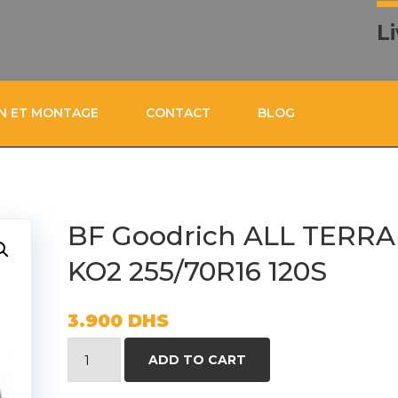
L
ON ET MONTAGE
CONTACT
BLOG
BF Goodrich ALL TERRA
KO2 255/70R16 120S
3.900
DHS
BF
ADD TO CART
Goodrich
ALL