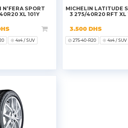
 N’FERA SPORT
MICHELIN LATITUDE 
40R20 XL 101Y
3 275/40R20 RFT XL
DHS
3.500
DHS
20
4x4 / SUV
275-40-R20
4x4 / SUV