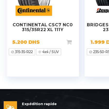
CONTINENTAL CSC7 NC0
BRIDGES
315/35R22 XL 111Y
23
5.200
DHS
1.999
315-35-R22
4x4 / SUV
235-50-R
Expédition rapide