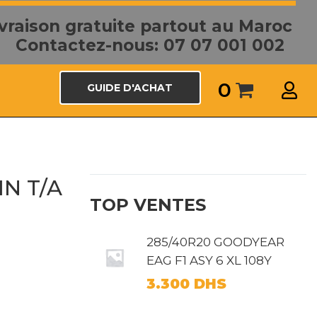
ivraison gratuite partout au Maroc
Contactez-nous: 07 07 001 002
0
GUIDE D'ACHAT
IN T/A
TOP VENTES
285/40R20 GOODYEAR
EAG F1 ASY 6 XL 108Y
3.300
DHS